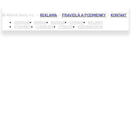
© Akčné ženy, o.z. •
REKLAMA
•
PRAVIDLÁ A PODMIENKY
•
KONTAKT
ZDRAVIE
KRÁSA
RODINA
STRAVA
BYLINKY
VITAMÍNY
CHOROBY
FITNESS
KORONAVÍRUS