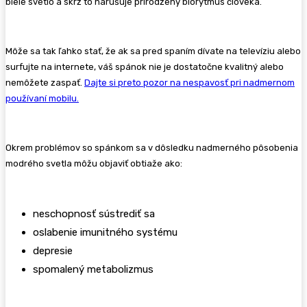
biele svetlo a skrz to narušuje prirodzený biorytmus človeka.
Môže sa tak ľahko stať, že ak sa pred spaním dívate na televíziu alebo
surfujte na internete, váš spánok nie je dostatočne kvalitný alebo
nemôžete zaspať.
Dajte si preto pozor na nespavosť pri nadmernom
používaní mobilu.
Okrem problémov so spánkom sa v dôsledku nadmerného pôsobenia
modrého svetla môžu objaviť obtiaže ako:
neschopnosť sústrediť sa
oslabenie imunitného systému
depresie
spomalený metabolizmus