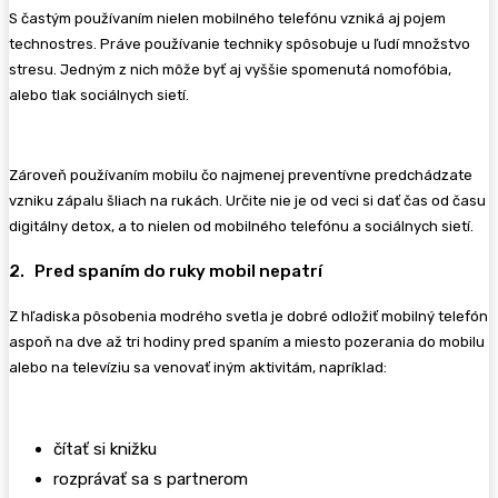
S častým používaním nielen mobilného telefónu vzniká aj pojem
technostres. Práve používanie techniky spôsobuje u ľudí množstvo
stresu. Jedným z nich môže byť aj vyššie spomenutá nomofóbia,
alebo tlak sociálnych sietí.
Zároveň používaním mobilu čo najmenej preventívne predchádzate
vzniku zápalu šliach na rukách. Určite nie je od veci si dať čas od času
digitálny detox, a to nielen od mobilného telefónu a sociálnych sietí.
2. Pred spaním do ruky mobil nepatrí
Z hľadiska pôsobenia modrého svetla je dobré odložiť mobilný telefón
aspoň na dve až tri hodiny pred spaním a miesto pozerania do mobilu
alebo na televíziu sa venovať iným aktivitám, napríklad:
čítať si knižku
rozprávať sa s partnerom