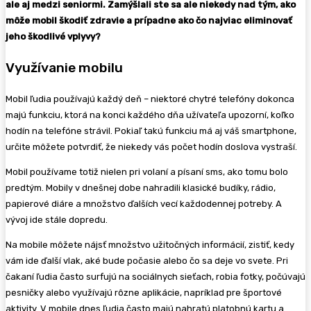
ale aj medzi seniormi. Zamýšlali ste sa ale niekedy nad tým, ako
môže mobil škodiť zdravie a prípadne ako čo najviac eliminovať
jeho škodlivé vplyvy?
Využívanie mobilu
Mobil ľudia používajú každý deň – niektoré chytré telefóny dokonca
majú funkciu, ktorá na konci každého dňa užívateľa upozorní, koľko
hodín na telefóne strávil. Pokiaľ takú funkciu má aj váš smartphone,
určite môžete potvrdiť, že niekedy vás počet hodín doslova vystraší.
Mobil používame totiž nielen pri volaní a písaní sms, ako tomu bolo
predtým. Mobily v dnešnej dobe nahradili klasické budíky, rádio,
papierové diáre a množstvo ďalších vecí každodennej potreby. A
vývoj ide stále dopredu.
Na mobile môžete nájsť množstvo užitočných informácií, zistiť, kedy
vám ide ďalší vlak, aké bude počasie alebo čo sa deje vo svete. Pri
čakaní ľudia často surfujú na sociálnych sieťach, robia fotky, počúvajú
pesničky alebo využívajú rôzne aplikácie, napríklad pre športové
aktivity. V mobile dnes ľudia často majú nahratú platobnú kartu a