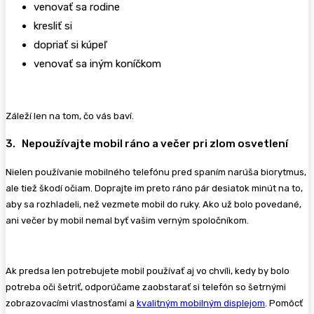
venovať sa rodine
kresliť si
dopriať si kúpeľ
venovať sa iným koníčkom
Záleží len na tom, čo vás baví.
3. Nepoužívajte mobil ráno a večer pri zlom osvetlení
Nielen používanie mobilného telefónu pred spaním narúša biorytmus,
ale tiež škodí očiam. Doprajte im preto ráno pár desiatok minút na to,
aby sa rozhladeli, než vezmete mobil do ruky. Ako už bolo povedané,
ani večer by mobil nemal byť vašim verným spoločníkom.
Ak predsa len potrebujete mobil používať aj vo chvíli, kedy by bolo
potreba oči šetriť, odporúčame zaobstarať si telefón so šetrnými
zobrazovacími vlastnosťami a
kvalitným mobilným displejom
. Pomôcť