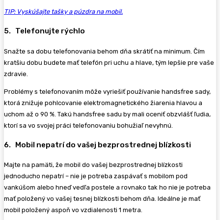
TIP: Vyskúšajte tašky a púzdra na mobil.
5. Telefonujte rýchlo
Snažte sa dobu telefonovania behom dňa skrátiť na minimum. Čím
kratšiu dobu budete mať telefón pri uchu a hlave, tým lepšie pre vaše
zdravie.
Problémy s telefonovaním môže vyriešiť používanie handsfree sady,
ktorá znižuje pohlcovanie elektromagnetického žiarenia hlavou a
uchom až o 90 %. Takú handsfree sadu by mali oceniť obzvlášť ľudia,
ktorí sa vo svojej práci telefonovaniu bohužiaľ nevyhnú.
6. Mobil nepatrí do vašej bezprostrednej blízkosti
Majte na pamäti, že mobil do vašej bezprostrednej blízkosti
jednoducho nepatrí – nie je potreba zaspávať s mobilom pod
vankúšom alebo hneď vedľa postele a rovnako tak ho nie je potreba
mať položený vo vašej tesnej blízkosti behom dňa. Ideálne je mať
mobil položený aspoň vo vzdialenosti 1 metra.