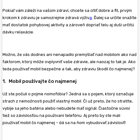
Pokiaľ vám záleží na vašom zdraví, chcete sa cítiť dobre a fit, prvým
krokom k zdraviu je samozrejme zdravá výživ
a
. Ďalej sa určite snažíte
mať dostatok pohybovej aktivity a zároveň dopriať telu aj duši určitú
dávku relaxácie.
Možno, že vás dodnes ani nenapadlo premýšlať nad mobilom ako nad
faktorom, ktorý môže ovplyvniť vaše zdravie, ale naozaj to tak je. Ako
teda používať mobil bezpečne a tak, aby zdraviu škodil čo najmenej?
1. Mobil používajte čo najmenej
Už ste počuli o pojme nomofóbia? Jedná sa o pojem, ktorý označuje
strach z nemožnosti použiť vlastný mobil. Či už preto, že ho stratíte,
vybije sa jeho batéria alebo nebudete mať signál. Čiastočne súvisí
tiež so závislosťou na používaní telefónu. Aj preto by ste mali
používať mobil čo najmenej – dá sa na ňom vybudovať závislosť!