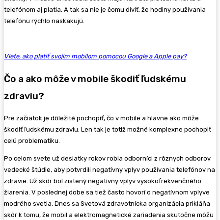
telefónom aj platia. A tak sa nie je čomu diviť, že hodiny používania
telefónu rýchlo naskakujú.
Viete, ako platiť svojim mobilom pomocou Google a Apple pay?
Čo a ako môže v mobile škodiť ľudskému
zdraviu?
Pre začiatok je dôležité pochopiť, čo v mobile a hlavne ako môže
škodiť ľudskému zdraviu. Len tak je totiž možné komplexne pochopiť
celú problematiku.
Po celom svete už desiatky rokov robia odborníci z rôznych odborov
vedecké štúdie, aby potvrdili negatívny vplyv používania telefónov na
zdravie. Už skôr bol zistený negatívny vplyv vysokofrekvenčného
žiarenia. V poslednej dobe sa tiež často hovorí o negatívnom vplyve
modrého svetla. Dnes sa Svetová zdravotnícka organizácia prikláňa
skôr k tomu, že mobil a elektromagnetické zariadenia skutočne môžu