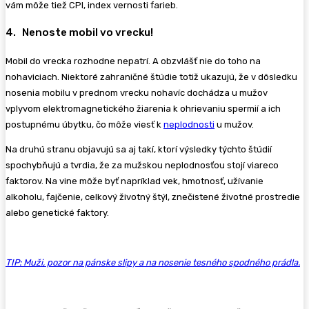
vám môže tiež CPI, index vernosti farieb.
4. Nenoste mobil vo vrecku!
Mobil do vrecka rozhodne nepatrí. A obzvlášť nie do toho na
nohaviciach. Niektoré zahraničné štúdie totiž ukazujú, že v dôsledku
nosenia mobilu v prednom vrecku nohavíc dochádza u mužov
vplyvom elektromagnetického žiarenia k ohrievaniu spermií a ich
postupnému úbytku, čo môže viesť k
neplodnosti
u mužov.
Na druhú stranu objavujú sa aj takí, ktorí výsledky týchto štúdií
spochybňujú a tvrdia, že za mužskou neplodnosťou stojí viareco
faktorov. Na vine môže byť napríklad vek, hmotnosť, užívanie
alkoholu, fajčenie, celkový životný štýl, znečistené životné prostredie
alebo genetické faktory.
TIP: Muži, pozor na pánske slipy a na nosenie tesného spodného prádla.