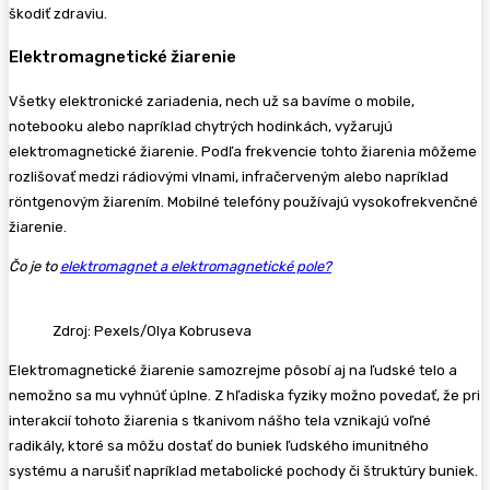
škodiť zdraviu.
Elektromagnetické žiarenie
Všetky elektronické zariadenia, nech už sa bavíme o mobile,
notebooku alebo napríklad chytrých hodinkách, vyžarujú
elektromagnetické žiarenie. Podľa frekvencie tohto žiarenia môžeme
rozlišovať medzi rádiovými vlnami, infračerveným alebo napríklad
röntgenovým žiarením. Mobilné telefóny používajú vysokofrekvenčné
žiarenie.
Čo je to
elektromagnet a elektromagnetické pole?
Zdroj: Pexels/Olya Kobruseva
Elektromagnetické žiarenie samozrejme pôsobí aj na ľudské telo a
nemožno sa mu vyhnúť úplne. Z hľadiska fyziky možno povedať, že pri
interakcií tohoto žiarenia s tkanivom nášho tela vznikajú voľné
radikály, ktoré sa môžu dostať do buniek ľudského imunitného
systému a narušiť napríklad metabolické pochody či štruktúry buniek.