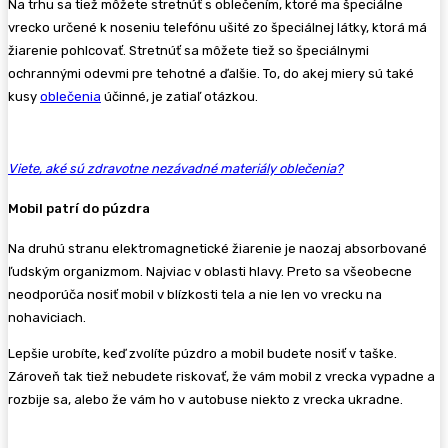
Na trhu sa tiež môžete stretnúť s oblečením, ktoré ma špeciálne
vrecko určené k noseniu telefónu ušité zo špeciálnej látky, ktorá má
žiarenie pohlcovať. Stretnúť sa môžete tiež so špeciálnymi
ochrannými odevmi pre tehotné a ďalšie. To, do akej miery sú také
kusy
oblečenia
účinné, je zatiaľ otázkou.
Viete, aké sú zdravotne nezávadné materiály oblečenia?
Mobil patrí do púzdra
Na druhú stranu elektromagnetické žiarenie je naozaj absorbované
ľudským organizmom. Najviac v oblasti hlavy. Preto sa všeobecne
neodporúča nosiť mobil v blízkosti tela a nie len vo vrecku na
nohaviciach.
Lepšie urobíte, keď zvolíte púzdro a mobil budete nosiť v taške.
Zároveň tak tiež nebudete riskovať, že vám mobil z vrecka vypadne a
rozbije sa, alebo že vám ho v autobuse niekto z vrecka ukradne.