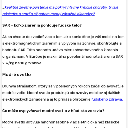
…
kvalitné životné poistenie má pokryť hlavne kritické choroby, trvalé
následky a smrť a až potom menej závažné diagnózy?
SAR – koľko žiarenia pohlcuje ľudské telo?
Ak sa chcete dozvedieť viac o tom, ako konkrétne je váš mobil na tom
s elektromagnetickým žiarením a vplyvom na zdravie, skontrolujte si
hodnotu SAR. Táto hodnota udáva mieru absorbovaného žiarenia
organizmom. V Európe je maximálna povolená hodnota žiarenia SAR
2 W/kg na 10 g tkaniva.
Modré svetlo
Druhým strašiakom, ktorý sa v posledných rokoch začal objavovať, je
modré svetlo. Modré svetlo produkujú obrazovky mobilov aj ďalších
elektronických zariadení a aj to prináša ohrozenie
ľudského zdravia.
Čo môže ovplyvňovať modré svetlo z hľadiska zdravia?
Modré svetlo aktivuje mnohonásobne viac sietníc oka než klasické