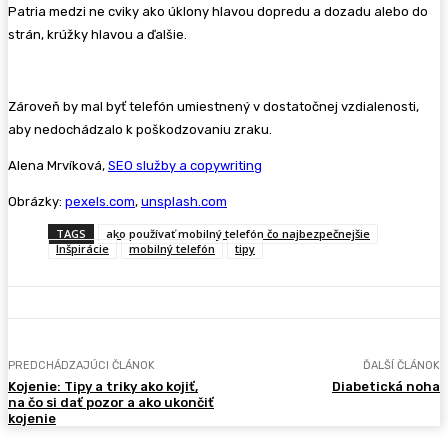
Patria medzi ne cviky ako úklony hlavou dopredu a dozadu alebo do
strán, krúžky hlavou a ďalšie.
Zároveň by mal byť telefón umiestnený v dostatočnej vzdialenosti,
aby nedochádzalo k poškodzovaniu zraku.
Alena Mrvíková,
SEO služby a copywriting
Obrázky:
pexels.com
,
unsplash.com
TAGS
ako používať mobilný telefón čo najbezpečnejšie
Inšpirácie
mobilný telefón
tipy
PREDCHÁDZAJÚCI ČLÁNOK
ĎALŠÍ ČLÁNOK
Kojenie: Tipy a triky ako kojiť,
Diabetická noha
na čo si dať pozor a ako ukončiť
kojenie