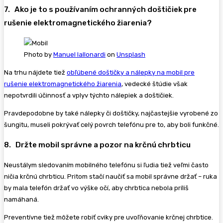
7. Ako je to s používaním ochranných doštičiek pre
rušenie elektromagnetického žiarenia?
Photo by
Manuel Iallonardi
on
Unsplash
Na trhu nájdete tiež
obľúbené doštičky a nálepky na mobil pre
rušenie elektromagnetického žiarenia
, vedecké štúdie však
nepotvrdili účinnosť a vplyv týchto nálepiek a doštičiek.
Pravdepodobne by také nálepky či doštičky, najčastejšie vyrobené zo
šungitu, museli pokrývať celý povrch telefónu pre to, aby boli funkčné.
8. Držte mobil správne a pozor na krčnú chrbticu
Neustálym sledovaním mobilného telefónu si ľudia tiež veľmi často
ničia krčnú chrbticu. Pritom stačí naučiť sa mobil správne držať – ruka
by mala telefón držať vo výške očí, aby chrbtica nebola príliš
namáhaná.
Preventívne tiež môžete robiť cviky pre uvoľňovanie krčnej chrbtice.