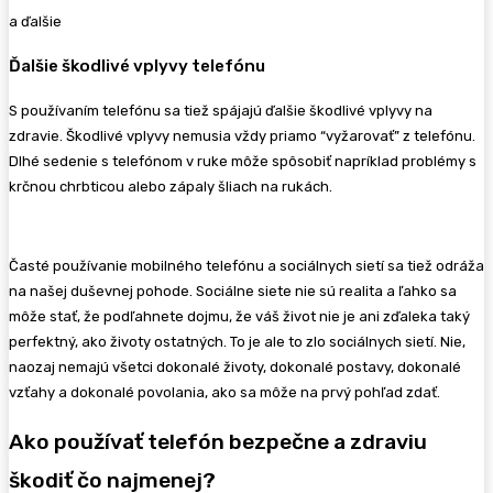
a ďalšie
Ďalšie škodlivé vplyvy telefónu
S používaním telefónu sa tiež spájajú ďalšie škodlivé vplyvy na
zdravie. Škodlivé vplyvy nemusia vždy priamo “vyžarovať” z telefónu.
Dlhé sedenie s telefónom v ruke môže spôsobiť napríklad problémy s
krčnou chrbticou alebo zápaly šliach na rukách.
Časté používanie mobilného telefónu a sociálnych sietí sa tiež odráža
na našej duševnej pohode. Sociálne siete nie sú realita a ľahko sa
môže stať, že podľahnete dojmu, že váš život nie je ani zďaleka taký
perfektný, ako životy ostatných. To je ale to zlo sociálnych sietí. Nie,
naozaj nemajú všetci dokonalé životy, dokonalé postavy, dokonalé
vzťahy a dokonalé povolania, ako sa môže na prvý pohľad zdať.
Ako používať telefón bezpečne a zdraviu
škodiť čo najmenej?