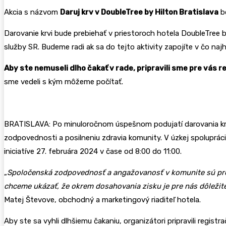
Akcia s názvom
Daruj krv v DoubleTree by Hilton Bratislava
bo
Darovanie krvi bude prebiehať v priestoroch hotela DoubleTree b
služby SR. Budeme radi ak sa do tejto aktivity zapojíte v čo n
Aby ste nemuseli dlho čakať v rade, pripravili sme pre vás 
sme vedeli s kým môžeme počítať.
BRATISLAVA: Po minuloročnom úspešnom podujatí darovania krvi s
zodpovednosti a posilneniu zdravia komunity. V úzkej spoluprác
iniciatíve 27. februára 2024 v čase od 8:00 do 11:00.
„
Spoločenská zodpovednosť a angažovanosť v komunite sú pre n
chceme ukázať, že okrem dosahovania zisku je pre nás dôležité
Matej Števove, obchodný a marketingový riaditeľ hotela.
Aby ste sa vyhli dlhšiemu čakaniu, organizátori pripravili regi