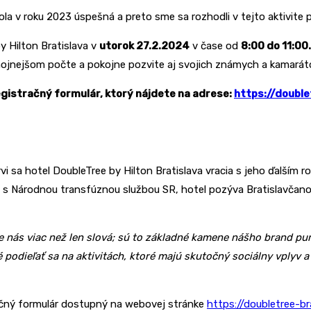
la v roku 2023 úspešná a preto sme sa rozhodli v tejto aktivite 
y Hilton Bratislava v
utorok 27.2.2024
v čase od
8:00 do 11:00.
ajhojnejšom počte a pokojne pozvite aj svojich známych a kamarát
registračný formulár, ktorý nájdete na adrese:
https://double
a hotel DoubleTree by Hilton Bratislava vracia s jeho ďalším ro
i s Národnou transfúznou službou SR, hotel pozýva Bratislavčanov 
ás viac než len slová; sú to základné kamene nášho brand purpo
 podieľať sa na aktivitách, ktoré majú skutočný sociálny vplyv 
stračný formulár dostupný na webovej stránke
https://doubletree-bra