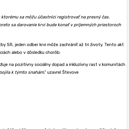
 ktorému sa môžu účastníci registrovať na presný čas.
preto sa darovanie krvi bude konať v príjemných priestoroch
y SR, jeden odber krvi môže zachrániť až tri životy. Tento akt
ciách alebo v dôsledku chorôb.
eďuje na pozitívny sociálny dopad a inkluzívny rast v komunitách
pojila k týmto snahám
,“ uzavrel Števove