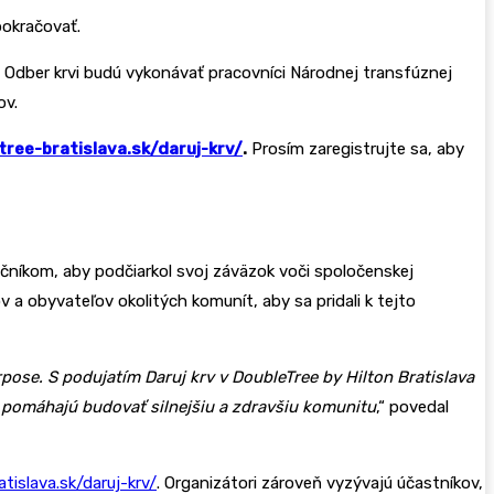
pokračovať.
Odber krvi budú vykonávať pracovníci Národnej transfúznej
ov.
tree-bratislava.sk/daruj-krv/
.
Prosím zaregistrujte sa, aby
čníkom, aby podčiarkol svoj záväzok voči spoločenskej
a obyvateľov okolitých komunít, aby sa pridali k tejto
se. S podujatím Daruj krv v DoubleTree by Hilton Bratislava
a pomáhajú budovať silnejšiu a zdravšiu komunitu
,“ povedal
tislava.sk/daruj-krv/
. Organizátori zároveň vyzývajú účastníkov,