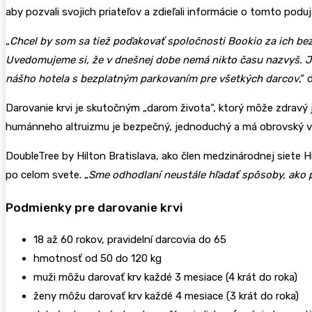
aby pozvali svojich priateľov a zdieľali informácie o tomto poduja
„
Chcel by som sa tiež poďakovať spoločnosti Bookio za ich be
Uvedomujeme si, že v dnešnej dobe nemá nikto času nazvyš. Je 
nášho hotela s bezplatným parkovaním pre všetkých darcov
,“
Darovanie krvi je skutočným „darom života“, ktorý môže zdravý j
humánneho altruizmu je bezpečný, jednoduchý a má obrovský výz
DoubleTree by Hilton Bratislava, ako člen medzinárodnej siete H
po celom svete. „
Sme odhodlaní neustále hľadať spôsoby, ako p
Podmienky pre darovanie krvi
18 až 60 rokov, pravidelní darcovia do 65
hmotnosť od 50 do 120 kg
muži môžu darovať krv každé 3 mesiace (4 krát do roka)
ženy môžu darovať krv každé 4 mesiace (3 krát do roka)