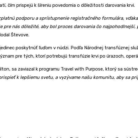
tí, čím prispejú k šíreniu povedomia o dôležitosti darovania krvi.
zplatnú podporu a sprístupnenie registračného formulára, vďaka
pre nás dôležité, aby bol proces darovania čo najpohodlnejší, 
 dodal Števove.
edinec poskytnúť ľuďom v núdzi. Podľa Národnej transfúznej služb
nam pre tých, ktorí potrebujú transfúzie krvi po úrazoch, operá
ilton, sa zaviazal k programu Travel with Purpose, ktorý sa sústr
rispieť k lepšiemu svetu, a vyzývame našu komunitu, aby sa pri