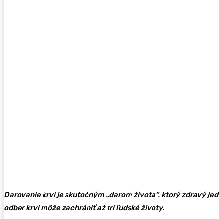
Darovanie krvi je skutočným „darom života“, ktorý zdravý j
odber krvi môže zachrániť až tri ľudské životy.