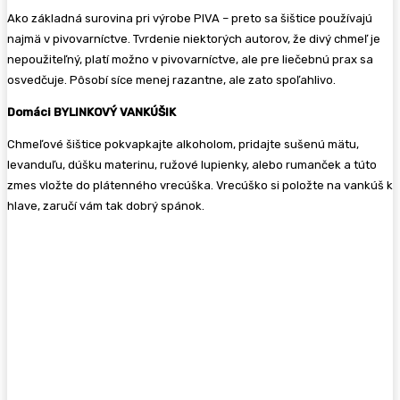
Ako základná surovina pri výro­be PIVA – preto sa šištice používajú
najmä v pivovarníctve. Tvrdenie niektorých autorov, že divý chmeľ je
nepoužiteľný, platí možno v pivovarníctve, ale pre liečebnú prax sa
osvedčuje. Pôsobí síce menej razantne, ale zato spoľahlivo.
Domáci BYLINKOVÝ VANKÚŠIK
Chmeľové šištice pokvapkajte alkoholom, pridajte sušenú mätu,
levanduľu, dúšku materinu, ružové lupienky, alebo rumanček a túto
zmes vložte do plátenného vrecúška. Vrecúško si položte na vankúš k
hlave, zaručí vám tak dobrý spánok.