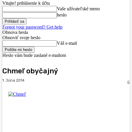
Vitajte! prihlásenie k účtu
Vaše užívateľské meno
heslo
Forgot your password? Get help
Obnova hesla
Obnoviť svoje heslo
Váš e-mail
Heslo vám bude zaslané e-mailom
Chmeľ obyčajný
1. Júna 2014
0