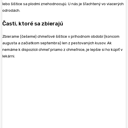
lebo šištice sa plodmi znehodnocujú. U nás je šľachtený vo viacerých
odrodách.
Časti, ktoré sa zbierajú
Zbierame (češeme) chmeľové šištice v príhodnom období (koncom
augusta a začiatkom septembra) len z pestovaných kusov. Ak
nemáme k dispozícii chmeľ priamo z chmeľnice, je lepšie si ho kúpiť v
lekárni.