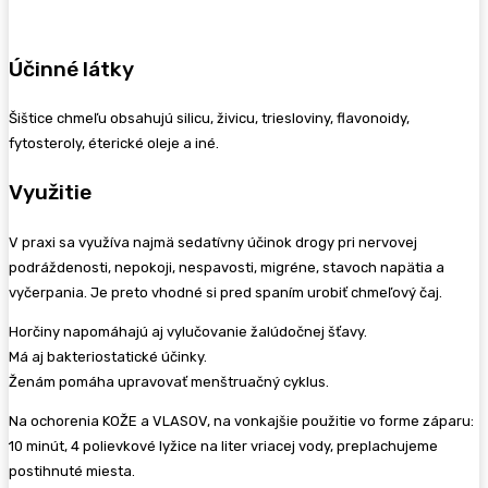
Účinné látky
Šištice chmeľu obsahujú silicu, živicu, triesloviny, flavonoidy,
fytosteroly, éterické oleje a iné.
Využitie
V praxi sa využíva najmä sedatívny účinok drogy pri nervovej
podráždenosti, nepokoji, nespavosti, migréne, stavoch napätia a
vyčerpania. Je preto vhodné si pred spaním urobiť chmeľový čaj.
Horčiny napomáhajú aj vylučovanie žalúdočnej šťavy.
Má aj bakteriostatické účinky.
Ženám pomáha upravovať menštruačný cyklus.
Na ochorenia KOŽE a VLASOV, na vonkajšie použitie vo forme záparu:
10 minút, 4 polievkové lyžice na liter vriacej vody, preplachujeme
postihnuté miesta.