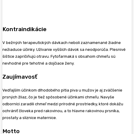
Kontraindikácie
V bežných terapeutických dávkach neboli zaznamenané žiadne
nežiaduce účinky. Užívanie vyšších dávok sa neodporúča. Plesnivé
šištice zapríčiňujú otravu. Fytofarmaká s obsahom chmeľu sú
nevhodné pre tehotné a dojčiace ženy.
Zaujímavosť
Vedľajším účinkom dlhodobého pitia piva u mužov je aj zväčšenie
prsných žliaz, čo je tiež spôsobené účinkami chmeľu. Navyše
odborníci zaradili chmeľ medzi prírodné prostriedky, ktoré dokážu
ochrániť človeka pred rakovinou, a to hlavne rakovinou prsníka,
prostaty a sliznice maternice.
Motto