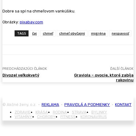
Dobre sa spí na chmeľovom vankúšiku.
Obrázky:
pixabay.com
TAGS
čaj
chmeľ
chmeľ obyčajný
migréna
nespavosť
PREDCHÁDZAJÚCI ČLÁNOK
ĎALŠÍ ČLÁNOK
Divozel veľkokvetý
Graviola – ovocie, ktoré zabíja
rakovinu
© Akčné ženy, o.z. •
REKLAMA
•
PRAVIDLÁ A PODMIENKY
•
KONTAKT
ZDRAVIE
KRÁSA
RODINA
STRAVA
BYLINKY
VITAMÍNY
CHOROBY
FITNESS
KORONAVÍRUS