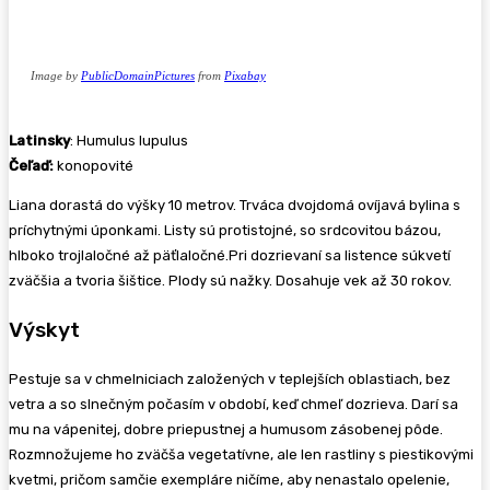
Image by
PublicDomainPictures
from
Pixabay
Latinsky
: Humulus lupulus
Čeľaď:
konopovité
Liana dorastá do výšky 10 metrov. Trváca dvojdomá ovíjavá bylina s
príchytnými úponkami. Listy sú protistojné, so srdcovitou bázou,
hlboko trojlaločné až päťlaločné.Pri dozrievaní sa listence súkvetí
zväčšia a tvoria šištice. Plody sú nažky. Dosahuje vek až 30 rokov.
Výskyt
Pestuje sa v chmelniciach založených v teplejších oblastiach, bez
vetra a so slnečným počasím v období, keď chmeľ dozrieva. Darí sa
mu na vápenitej, dobre priepustnej a humusom zásobenej pôde.
Rozmnožujeme ho zväčša vegetatívne, ale len rastliny s piestikovými
kvetmi, pričom samčie exempláre ničíme, aby nenastalo opelenie,