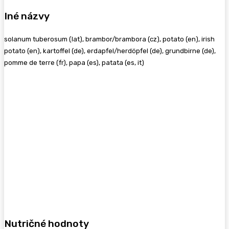
Iné názvy
solanum tuberosum (lat), brambor/brambora (cz), potato (en), irish
potato (en), kartoffel (de), erdapfel/herdöpfel (de), grundbirne (de),
pomme de terre (fr), papa (es), patata (es, it)
Nutričné hodnoty