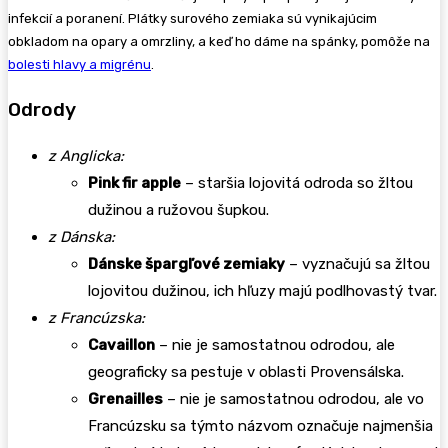
infekcií a poranení. Plátky surového zemiaka sú vynikajúcim
obkladom na opary a omrzliny, a keď ho dáme na spánky, pomôže na
bolesti hlavy a migrénu
.
Odrody
z Anglicka:
Pink fir apple
– staršia lojovitá odroda so žltou
dužinou a ružovou šupkou.
z Dánska:
Dánske špargľové zemiaky
– vyznačujú sa žltou
lojovitou dužinou, ich hľuzy majú podlhovastý tvar.
z Francúzska:
Cavaillon
– nie je samostatnou odrodou, ale
geograficky sa pestuje v oblasti Provensálska.
Grenailles
– nie je samostatnou odrodou, ale vo
Francúzsku sa týmto názvom označuje najmenšia