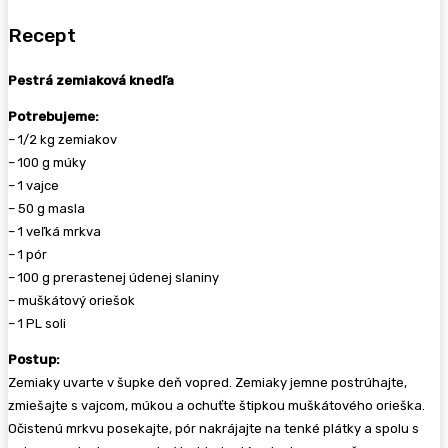
Recept
Pestrá zemiaková knedľa
Potrebujeme:
– 1/2 kg zemiakov
– 100 g múky
– 1 vajce
– 50 g masla
– 1 veľká mrkva
– 1 pór
– 100 g prerastenej údenej slaniny
– muškátový oriešok
– 1 PL soli
Postup:
Zemiaky uvarte v šupke deň vopred. Zemiaky jemne postrúhajte,
zmiešajte s vajcom, múkou a ochuťte štipkou muškátového orieška.
Očistenú mrkvu posekajte, pór nakrájajte na tenké plátky a spolu s