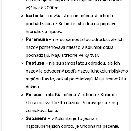
výšky až 2000m.
Ica huila
– novšia stredne múčnatá odroda
pochádzajúca z Kolumbie vhodná na prípravu
hranoliek a čipsov.
Paramuna
– nie sú samostatou odrodou, ale ich
názov pomenováva miesto v Kolumbii odkiaľ
pochádzajú. Majú stredne veľký tvar.
Pastusa
– nie sú samostatou odrodou, ale ich
názov je odvodený podľa názvu juhokolumbijského
regiónu Pasto, odkiaľ pochádzajú. Majú tmavožltú
dužinu.
Purace
– mladšia múčnatá odroda z Kolumbie,
ktorá má svetložltú dužinu. Pripravuje sa z nej
zemiaková kaša.
Sabanera
– v Kolumbii je to jedna z
najobľúbenejších odrôd, je vhodná na pečenie,