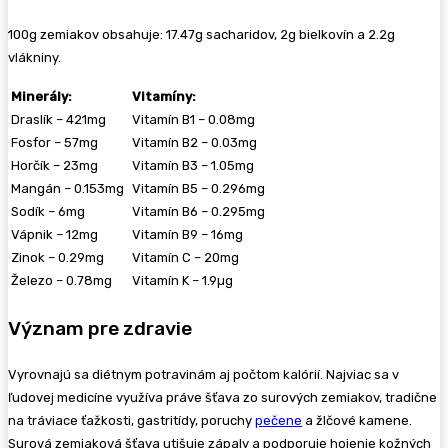
100g zemiakov obsahuje: 17.47g sacharidov, 2g bielkovín a 2.2g
vlákniny.
Minerály:
Vitamíny:
Draslík – 421mg
Vitamín B1 – 0.08mg
Fosfor – 57mg
Vitamín B2 – 0.03mg
Horčík – 23mg
Vitamín B3 – 1.05mg
Mangán – 0.153mg
Vitamín B5 – 0.296mg
Sodík – 6mg
Vitamín B6 – 0.295mg
Vápnik – 12mg
Vitamín B9 – 16mg
Zinok – 0.29mg
Vitamín C – 20mg
Železo – 0.78mg
Vitamín K – 1.9µg
Význam pre zdravie
Vyrovnajú sa diétnym potravinám aj počtom kalórií. Najviac sa v
ľudovej medicíne využíva práve šťava zo surových zemiakov, tradične
na tráviace ťažkosti, gastritídy, poruchy
pečene
a žlčové kamene.
Surová zemiaková šťava utišuje zápaly a podporuje hojenie kožných