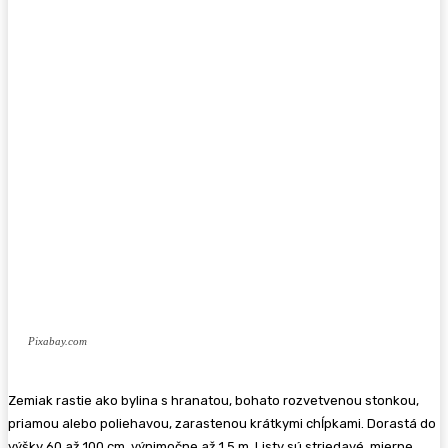
Pixabay.com
Zemiak rastie ako bylina s hranatou, bohato rozvetvenou stonkou,
priamou alebo poliehavou, zarastenou krátkymi chĺpkami. Dorastá do
výšky 60 až 100 cm, výnimočne až 1,5 m. Listy sú striedavé, mierne