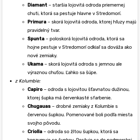
Diamant
– staršia lojovitá odroda priemernej
chuti, ktorá sa pestuje hlavne v Stredomorí.
Primura
– skorá lojovitá odroda, ktorej hľuzy majú
pravidelný tvar.
Spunta
– poloskorá lojovitá odroda, ktorá sa
hojne pestuje v Stredomorí odkiaľ sa dováža ako
nové zemiaky.
Ukama
– skorá lojovitá odroda s jemnou ale
výraznou chuťou. Ľahko sa šúpe.
z Kolumbie:
Capiro
– odroda s lojovitou šťavnatou dužinou,
ktorej šupka má červenkasté sfarbenie.
Chugauas
– drobné zemiaky z Kolumbie s
červenou šupkou. Pomenované boli podľa miesta
svojho pôvodu.
Criolla
– odroda so žltou šupkou, ktorá sa
konzumuje so šupkou. Pestuje sa do nadmorskej