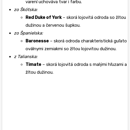
varení uchováva tvar i farbu.
zo Škótska:
Red Duke of York
– skorá lojovitá odroda so žltou
dužinou a červenou šupkou.
zo Španielska:
Baronesse
– skorá odroda charakteristická guľato
oválnymi zemiakmi so žltou lojovitou dužinou.
z Talianska:
Timate
– skorá lojovitá odroda s malými hľuzami a
žltou dužinou.