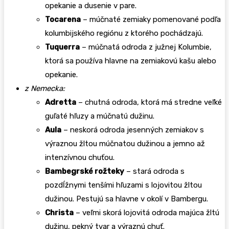
opekanie a dusenie v pare.
Tocarena
– múčnaté zemiaky pomenované podľa
kolumbijského regiónu z ktorého pochádzajú.
Tuquerra
– múčnatá odroda z južnej Kolumbie,
ktorá sa používa hlavne na zemiakovú kašu alebo
opekanie.
z Nemecka:
Adretta
– chutná odroda, ktorá má stredne veľké
guľaté hľuzy a múčnatú dužinu.
Aula
– neskorá odroda jesenných zemiakov s
výraznou žltou múčnatou dužinou a jemno až
intenzívnou chuťou.
Bambegrské rožteky
– stará odroda s
pozdĺžnymi tenšími hľuzami s lojovitou žltou
dužinou. Pestujú sa hlavne v okolí v Bambergu.
Christa
– veľmi skorá lojovitá odroda majúca žltú
dužinu, pekný tvar a výraznú chuť.