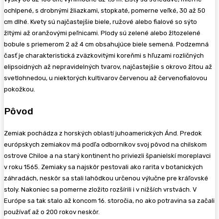
ochlpené, s drobnými žliazkami, stopkaté, pomerne veľké, 30 až 50
cm dlhé. Kvety sú najčastejšie biele, ružové alebo fialové so sýto
žltými až oranžovými peľnicami. Plody sú zelené alebo žltozelené
bobule s priemerom 2 až 4 cm obsahujúce biele semená. Podzemná
časť je charakteristická zväzkovitými koreňmi s hľuzami rozličných
elipsoidných až nepravidelných tvarov, najčastejšie s okrovo žltou až
svetlohnedou, u niektorých kultivarov červenou až červenofialovou
pokožkou.
Pôvod
Zemiak pochádza z horských oblastí juhoamerických Ánd. Predok
európskych zemiakov má podľa odborníkov svoj pôvod na chilskom
ostrove Chiloe a na starý kontinent ho priviezli španielskí moreplavci
v roku 1565. Zemiaky sa najskôr pestovali ako rarita v botanických
záhradách, neskôr sa stali lahôdkou určenou výlučne pre kráľovské
stoly. Nakoniec sa pomerne zložito rozšírili i v nižších vrstvách. V
Európe sa tak stalo až koncom 16. storočia, no ako potravina sa začali
používať až o 200 rokov neskôr.