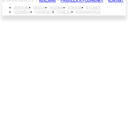
© Akčné ženy, o.z. •
REKLAMA
•
PRAVIDLÁ A PODMIENKY
•
KONTAKT
ZDRAVIE
KRÁSA
RODINA
STRAVA
BYLINKY
VITAMÍNY
CHOROBY
FITNESS
KORONAVÍRUS