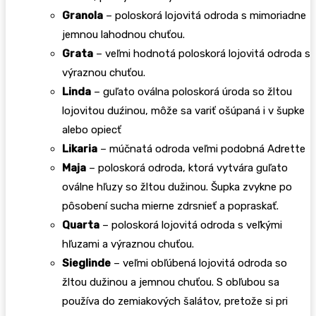
Granola
– poloskorá lojovitá odroda s mimoriadne
jemnou lahodnou chuťou.
Grata
– veľmi hodnotá poloskorá lojovitá odroda s
výraznou chuťou.
Linda
– guľato oválna poloskorá úroda so žltou
lojovitou duźinou, môže sa variť ošúpaná i v šupke
alebo opiecť
Likaria
– múčnatá odroda veľmi podobná Adrette
Maja
– poloskorá odroda, ktorá vytvára guľato
oválne hľuzy so žltou dužinou. Šupka zvykne po
pôsobení sucha mierne zdrsnieť a popraskať.
Quarta
– poloskorá lojovitá odroda s veľkými
hľuzami a výraznou chuťou.
Sieglinde
– veľmi obľúbená lojovitá odroda so
žltou dužinou a jemnou chuťou. S obľubou sa
používa do zemiakových šalátov, pretože si pri