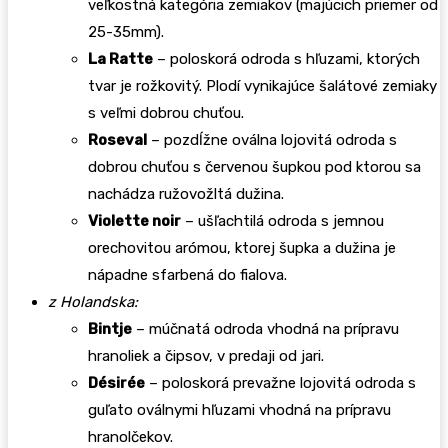
veľkostná kategória zemiakov (majúcich priemer od
25-35mm).
La Ratte
– poloskorá odroda s hľuzami, ktorých
tvar je rožkovitý. Plodí vynikajúce šalátové zemiaky
s veľmi dobrou chuťou.
Roseval
– pozdĺžne oválna lojovitá odroda s
dobrou chuťou s červenou šupkou pod ktorou sa
nachádza ružovožltá dužina.
Violette noir
– ušľachtilá odroda s jemnou
orechovitou arómou, ktorej šupka a dužina je
nápadne sfarbená do fialova.
z Holandska:
Bintje
– múčnatá odroda vhodná na prípravu
hranoliek a čipsov, v predaji od jari.
Désirée
– poloskorá prevažne lojovitá odroda s
guľato oválnymi hľuzami vhodná na prípravu
hranolčekov.