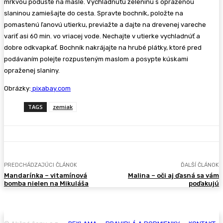
mrkvou poduste na masle. Vychladnutú zeleninu s opraženou
slaninou zamiešajte do cesta. Spravte bochník, položte na
pomastenú ľanovú utierku, previažte a dajte na drevenej vareche
variť asi 60 min. vo vriacej vode. Nechajte v utierke vychladnúť a
dobre odkvapkať. Bochník nakrájajte na hrubé plátky, ktoré pred
podávaním polejte rozpusteným maslom a posypte kúskami
opraženej slaniny.
Obrázky:
pixabay.com
TAGS
zemiak
PREDCHÁDZAJÚCI ČLÁNOK
ĎALŠÍ ČLÁNOK
Mandarínka – vitamínová
Malina – oči aj ďasná sa vám
bomba nielen na Mikuláša
poďakujú