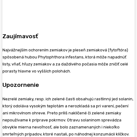
Zaujímavosť
Najvážnejším ochorením zemiakov je pleseň zemiaková (fytoftóra)
spôsobená hubou Phytophthora infestans, ktorá môže napadnúť
listy, vňať, hľuzy zemiakov a za daždivého počasia môže zničiť celé
porasty hlavne vo vyšších polohách.
Upozornenie
Nezrelé zemiaky, resp. ich zelené časti obsahujú rastlinný jed solanin,
ktorý odoláva vysokým teplotám a nerozkladá sa pri varení, pečení
ani mikrovlnom ohreve. Preto príliš naklíčené či zelené zemiaky
nepoužívame k príprave pokrmov. Otravu solaninom sprevádza
obvykle mierna nevoľnosť, ale bolo zaznamenaných i niekoľko
smrteľných prípadov, ktoré nastali, po náhodnej konzumácii klíčkov.