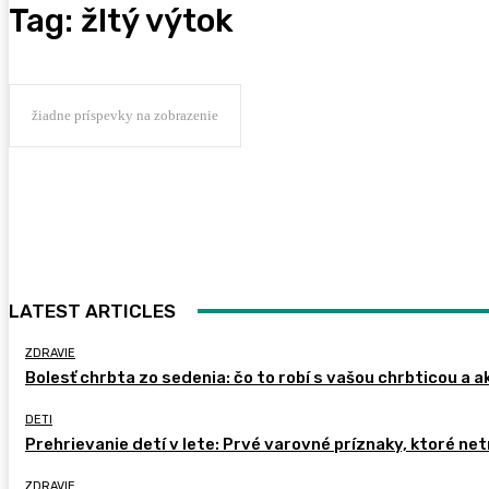
Tag:
žltý výtok
žiadne príspevky na zobrazenie
LATEST ARTICLES
ZDRAVIE
Bolesť chrbta zo sedenia: čo to robí s vašou chrbticou a a
DETI
Prehrievanie detí v lete: Prvé varovné príznaky, ktoré ne
ZDRAVIE