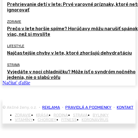
Prehrievanie detí v lete: Prvé varovné príznaky, ktoré ne
ignorovať
ZDRAVIE
Prečo v lete horšie spíme? Horúčavy môžu narušiť spánok
viac, než si myslíte
LIFESTYLE
Najčastejšie chyby v lete, ktoré zhoršujú dehydratáciu
STRAVA
Vyjedáte v noci chladničku? Môže ísť o syndróm nočného
jedenia, nie o slabú vôľu
Načítať ďalšie
© Akčné ženy, o.z. •
REKLAMA
•
PRAVIDLÁ A PODMIENKY
•
KONTAKT
ZDRAVIE
KRÁSA
RODINA
STRAVA
BYLINKY
VITAMÍNY
CHOROBY
FITNESS
KORONAVÍRUS