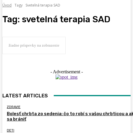
Úvod
Tagy
Svetelná terapia SAD
Tag:
svetelná terapia SAD
žiadne príspevky na zobrazenie
- Advertisement -
LATEST ARTICLES
ZDRAVIE
Bolesť chrbta zo sedenia: čo to robí s vašou chrbticou a a
sa brániť
DETI