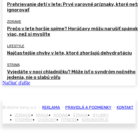
Prehrievanie detí v lete: Prvé varovné príznaky, ktoré ne
ignorovať
ZDRAVIE
Prečo v lete horšie spíme? Horúčavy môžu narušiť spánok
viac, než si myslíte
LIFESTYLE
Najčastejšie chyby v lete, ktoré zhoršujú dehydratáciu
STRAVA
Vyjedáte v noci chladničku? Môže ísť o syndróm nočného
jedenia, nie o slabú vôľu
Načítať ďalšie
© Akčné ženy, o.z. •
REKLAMA
•
PRAVIDLÁ A PODMIENKY
•
KONTAKT
ZDRAVIE
KRÁSA
RODINA
STRAVA
BYLINKY
VITAMÍNY
CHOROBY
FITNESS
KORONAVÍRUS