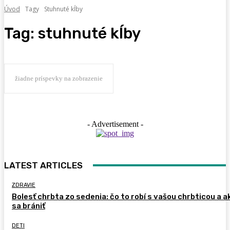
Úvod
Tagy
Stuhnuté kĺby
Tag:
stuhnuté kĺby
žiadne príspevky na zobrazenie
- Advertisement -
LATEST ARTICLES
ZDRAVIE
Bolesť chrbta zo sedenia: čo to robí s vašou chrbticou a a
sa brániť
DETI