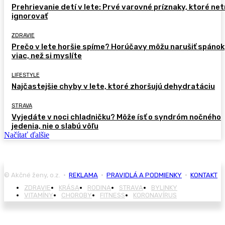
Prehrievanie detí v lete: Prvé varovné príznaky, ktoré ne
ignorovať
ZDRAVIE
Prečo v lete horšie spíme? Horúčavy môžu narušiť spánok
viac, než si myslíte
LIFESTYLE
Najčastejšie chyby v lete, ktoré zhoršujú dehydratáciu
STRAVA
Vyjedáte v noci chladničku? Môže ísť o syndróm nočného
jedenia, nie o slabú vôľu
Načítať ďalšie
© Akčné ženy, o.z. •
REKLAMA
•
PRAVIDLÁ A PODMIENKY
•
KONTAKT
ZDRAVIE
KRÁSA
RODINA
STRAVA
BYLINKY
VITAMÍNY
CHOROBY
FITNESS
KORONAVÍRUS