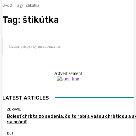
Úvod
Tagy
štikútka
Tag:
štikútka
žiadne príspevky na zobrazenie
- Advertisement -
LATEST ARTICLES
ZDRAVIE
Bolesť chrbta zo sedenia: čo to robí s vašou chrbticou a a
sa brániť
DETI