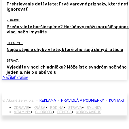
Prehrievanie detí v lete: Prvé varovné príznaky, ktoré ne
ignorovať
ZDRAVIE
Prečo v lete horšie spíme? Horúčavy môžu narušiť spánok
viac, než si myslíte
LIFESTYLE
Najčastejšie chyby v lete, ktoré zhoršujú dehydratáciu
STRAVA
Vyjedáte v noci chladničku? Môže ísť o syndróm nočného
jedenia, nie o slabú vôľu
Načítať ďalšie
© Akčné ženy, o.z. •
REKLAMA
•
PRAVIDLÁ A PODMIENKY
•
KONTAKT
ZDRAVIE
KRÁSA
RODINA
STRAVA
BYLINKY
VITAMÍNY
CHOROBY
FITNESS
KORONAVÍRUS