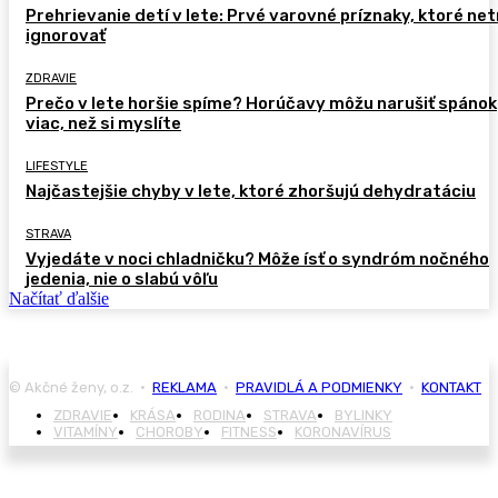
Prehrievanie detí v lete: Prvé varovné príznaky, ktoré ne
ignorovať
ZDRAVIE
Prečo v lete horšie spíme? Horúčavy môžu narušiť spánok
viac, než si myslíte
LIFESTYLE
Najčastejšie chyby v lete, ktoré zhoršujú dehydratáciu
STRAVA
Vyjedáte v noci chladničku? Môže ísť o syndróm nočného
jedenia, nie o slabú vôľu
Načítať ďalšie
© Akčné ženy, o.z. •
REKLAMA
•
PRAVIDLÁ A PODMIENKY
•
KONTAKT
ZDRAVIE
KRÁSA
RODINA
STRAVA
BYLINKY
VITAMÍNY
CHOROBY
FITNESS
KORONAVÍRUS