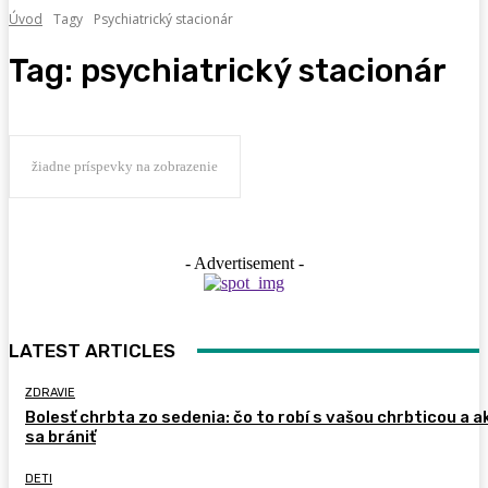
Úvod
Tagy
Psychiatrický stacionár
Tag:
psychiatrický stacionár
žiadne príspevky na zobrazenie
- Advertisement -
LATEST ARTICLES
ZDRAVIE
Bolesť chrbta zo sedenia: čo to robí s vašou chrbticou a a
sa brániť
DETI