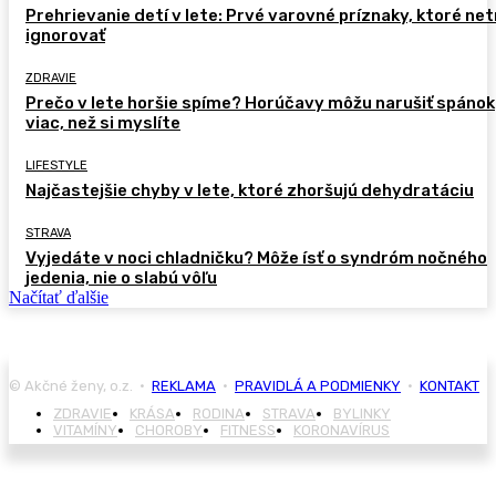
Prehrievanie detí v lete: Prvé varovné príznaky, ktoré ne
ignorovať
ZDRAVIE
Prečo v lete horšie spíme? Horúčavy môžu narušiť spánok
viac, než si myslíte
LIFESTYLE
Najčastejšie chyby v lete, ktoré zhoršujú dehydratáciu
STRAVA
Vyjedáte v noci chladničku? Môže ísť o syndróm nočného
jedenia, nie o slabú vôľu
Načítať ďalšie
© Akčné ženy, o.z. •
REKLAMA
•
PRAVIDLÁ A PODMIENKY
•
KONTAKT
ZDRAVIE
KRÁSA
RODINA
STRAVA
BYLINKY
VITAMÍNY
CHOROBY
FITNESS
KORONAVÍRUS