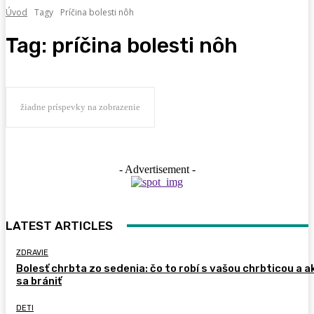
Úvod
Tagy
Príčina bolesti nôh
Tag:
príčina bolesti nôh
žiadne príspevky na zobrazenie
- Advertisement -
LATEST ARTICLES
ZDRAVIE
Bolesť chrbta zo sedenia: čo to robí s vašou chrbticou a a
sa brániť
DETI