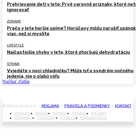
Prehrievanie detí v lete: Prvé varovné príznaky, ktoré ne
ignorovať
ZDRAVIE
Prečo v lete horšie spíme? Horúčavy môžu narušiť spánok
viac, než si myslíte
LIFESTYLE
Najčastejšie chyby v lete, ktoré zhoršujú dehydratáciu
STRAVA
Vyjedáte v noci chladničku? Môže ísť o syndróm nočného
jedenia, nie o slabú vôľu
Načítať ďalšie
© Akčné ženy, o.z. •
REKLAMA
•
PRAVIDLÁ A PODMIENKY
•
KONTAKT
ZDRAVIE
KRÁSA
RODINA
STRAVA
BYLINKY
VITAMÍNY
CHOROBY
FITNESS
KORONAVÍRUS