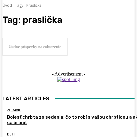
Úvod
Tagy
Praslička
Tag:
praslička
žiadne príspevky na zobrazenie
- Advertisement -
LATEST ARTICLES
ZDRAVIE
Bolesť chrbta zo sedenia: čo to robí s vašou chrbticou a a
sa brániť
DETI