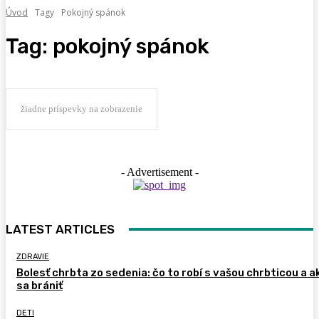
Úvod
Tagy
Pokojný spánok
Tag:
pokojný spánok
žiadne príspevky na zobrazenie
- Advertisement -
LATEST ARTICLES
ZDRAVIE
Bolesť chrbta zo sedenia: čo to robí s vašou chrbticou a a
sa brániť
DETI