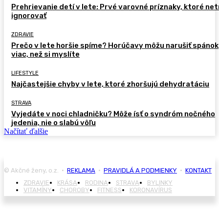
Prehrievanie detí v lete: Prvé varovné príznaky, ktoré ne
ignorovať
ZDRAVIE
Prečo v lete horšie spíme? Horúčavy môžu narušiť spánok
viac, než si myslíte
LIFESTYLE
Najčastejšie chyby v lete, ktoré zhoršujú dehydratáciu
STRAVA
Vyjedáte v noci chladničku? Môže ísť o syndróm nočného
jedenia, nie o slabú vôľu
Načítať ďalšie
© Akčné ženy, o.z. •
REKLAMA
•
PRAVIDLÁ A PODMIENKY
•
KONTAKT
ZDRAVIE
KRÁSA
RODINA
STRAVA
BYLINKY
VITAMÍNY
CHOROBY
FITNESS
KORONAVÍRUS