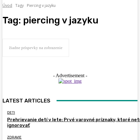
Úvod
Tagy
Piercing v jazyku
Tag:
piercing v jazyku
žiadne príspevky na zobrazenie
- Advertisement -
LATEST ARTICLES
DETI
Prehrievanie detí v lete: Prvé varovné príznaky, ktoré ne
ignorovať
ZDRAVIE