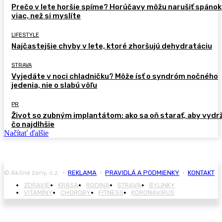
Prečo v lete horšie spíme? Horúčavy môžu narušiť spánok
viac, než si myslíte
LIFESTYLE
Najčastejšie chyby v lete, ktoré zhoršujú dehydratáciu
STRAVA
Vyjedáte v noci chladničku? Môže ísť o syndróm nočného
jedenia, nie o slabú vôľu
PR
Život so zubným implantátom: ako sa oň starať, aby vydr
čo najdlhšie
Načítať ďalšie
© Akčné ženy, o.z. •
REKLAMA
•
PRAVIDLÁ A PODMIENKY
•
KONTAKT
ZDRAVIE
KRÁSA
RODINA
STRAVA
BYLINKY
VITAMÍNY
CHOROBY
FITNESS
KORONAVÍRUS