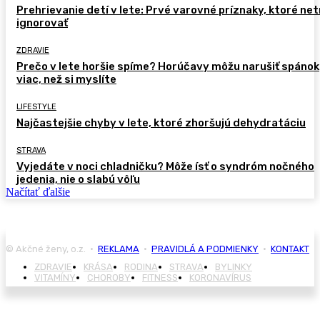
Prehrievanie detí v lete: Prvé varovné príznaky, ktoré ne
ignorovať
ZDRAVIE
Prečo v lete horšie spíme? Horúčavy môžu narušiť spánok
viac, než si myslíte
LIFESTYLE
Najčastejšie chyby v lete, ktoré zhoršujú dehydratáciu
STRAVA
Vyjedáte v noci chladničku? Môže ísť o syndróm nočného
jedenia, nie o slabú vôľu
Načítať ďalšie
© Akčné ženy, o.z. •
REKLAMA
•
PRAVIDLÁ A PODMIENKY
•
KONTAKT
ZDRAVIE
KRÁSA
RODINA
STRAVA
BYLINKY
VITAMÍNY
CHOROBY
FITNESS
KORONAVÍRUS