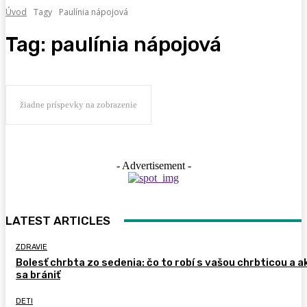
Úvod
Tagy
Paulínia nápojová
Tag:
paulínia nápojová
žiadne príspevky na zobrazenie
- Advertisement -
LATEST ARTICLES
ZDRAVIE
Bolesť chrbta zo sedenia: čo to robí s vašou chrbticou a a
sa brániť
DETI