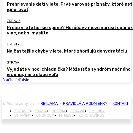
Prehrievanie detí v lete: Prvé varovné príznaky, ktoré ne
ignorovať
ZDRAVIE
Prečo v lete horšie spíme? Horúčavy môžu narušiť spánok
viac, než si myslíte
LIFESTYLE
Najčastejšie chyby v lete, ktoré zhoršujú dehydratáciu
STRAVA
Vyjedáte v noci chladničku? Môže ísť o syndróm nočného
jedenia, nie o slabú vôľu
Načítať ďalšie
© Akčné ženy, o.z. •
REKLAMA
•
PRAVIDLÁ A PODMIENKY
•
KONTAKT
ZDRAVIE
KRÁSA
RODINA
STRAVA
BYLINKY
VITAMÍNY
CHOROBY
FITNESS
KORONAVÍRUS