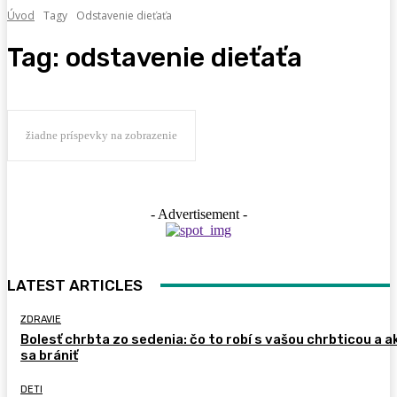
Úvod
Tagy
Odstavenie dieťaťa
Tag:
odstavenie dieťaťa
žiadne príspevky na zobrazenie
- Advertisement -
LATEST ARTICLES
ZDRAVIE
Bolesť chrbta zo sedenia: čo to robí s vašou chrbticou a a
sa brániť
DETI