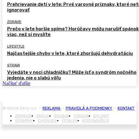
Prehrievanie detí v lete: Prvé varovné príznaky, ktoré ne
ignorovať
ZDRAVIE
Prečo v lete horšie spíme? Horúčavy môžu narušiť spánok
viac, než si myslíte
LIFESTYLE
Najčastejšie chyby v lete, ktoré zhoršujú dehydratáciu
STRAVA
Vyjedáte v noci chladničku? Môže ísť o syndróm nočného
jedenia, nie o slabú vôľu
Načítať ďalšie
© Akčné ženy, o.z. •
REKLAMA
•
PRAVIDLÁ A PODMIENKY
•
KONTAKT
ZDRAVIE
KRÁSA
RODINA
STRAVA
BYLINKY
VITAMÍNY
CHOROBY
FITNESS
KORONAVÍRUS