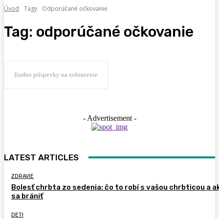
Úvod
Tagy
Odporúčané očkovanie
Tag:
odporúčané očkovanie
žiadne príspevky na zobrazenie
- Advertisement -
LATEST ARTICLES
ZDRAVIE
Bolesť chrbta zo sedenia: čo to robí s vašou chrbticou a a
sa brániť
DETI