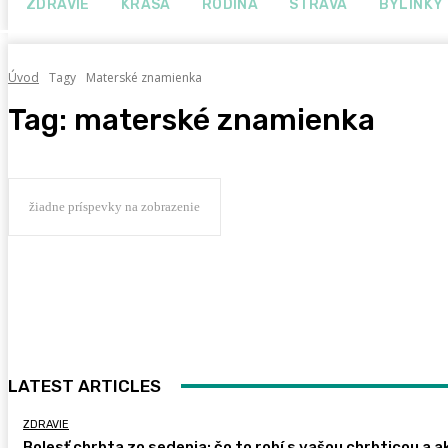
ZDRAVIE
KRÁSA
RODINA
STRAVA
BYLINKY
Úvod
Tagy
Materské znamienka
Tag:
materské znamienka
žiadne príspevky na zobrazenie
LATEST ARTICLES
ZDRAVIE
Bolesť chrbta zo sedenia: čo to robí s vašou chrbticou a a