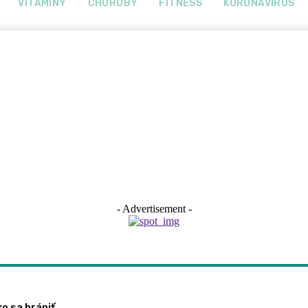
VITAMÍNY
CHOROBY
FITNESS
KORONAVÍRUS
- Advertisement -
ko sa brániť