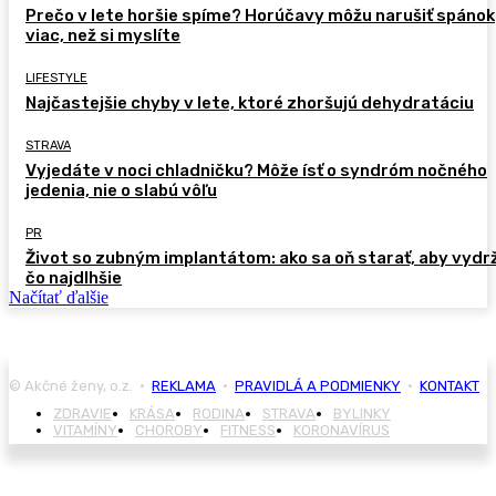
Prečo v lete horšie spíme? Horúčavy môžu narušiť spánok
viac, než si myslíte
LIFESTYLE
Najčastejšie chyby v lete, ktoré zhoršujú dehydratáciu
STRAVA
Vyjedáte v noci chladničku? Môže ísť o syndróm nočného
jedenia, nie o slabú vôľu
PR
Život so zubným implantátom: ako sa oň starať, aby vydr
čo najdlhšie
Načítať ďalšie
© Akčné ženy, o.z. •
REKLAMA
•
PRAVIDLÁ A PODMIENKY
•
KONTAKT
ZDRAVIE
KRÁSA
RODINA
STRAVA
BYLINKY
VITAMÍNY
CHOROBY
FITNESS
KORONAVÍRUS