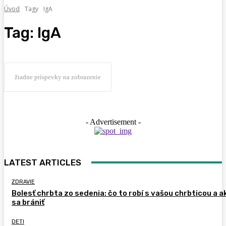
Úvod
Tagy
IgA
Tag:
IgA
žiadne príspevky na zobrazenie
- Advertisement -
LATEST ARTICLES
ZDRAVIE
Bolesť chrbta zo sedenia: čo to robí s vašou chrbticou a a
sa brániť
DETI