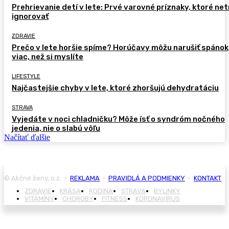
Prehrievanie detí v lete: Prvé varovné príznaky, ktoré ne
ignorovať
ZDRAVIE
Prečo v lete horšie spíme? Horúčavy môžu narušiť spánok
viac, než si myslíte
LIFESTYLE
Najčastejšie chyby v lete, ktoré zhoršujú dehydratáciu
STRAVA
Vyjedáte v noci chladničku? Môže ísť o syndróm nočného
jedenia, nie o slabú vôľu
Načítať ďalšie
© Akčné ženy, o.z. •
REKLAMA
•
PRAVIDLÁ A PODMIENKY
•
KONTAKT
ZDRAVIE
KRÁSA
RODINA
STRAVA
BYLINKY
VITAMÍNY
CHOROBY
FITNESS
KORONAVÍRUS