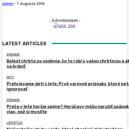
Admin
-
1. Augusta 2014
- Advertisement -
LATEST ARTICLES
ZDRAVIE
Bolesť chrbta zo sedenia: čo to robí s vašou chrbticou a a
sa brániť
DETI
Prehrievanie detí v lete: Prvé varovné príznaky, ktoré ne
ignorovať
ZDRAVIE
Prečo v lete horšie spíme? Horúčavy môžu narušiť spánok
viac, než si myslíte
LIFESTYLE