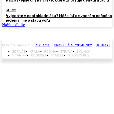
Najčastejšie chyby v lete, ktoré zhoršujú dehydratáciu
STRAVA
Vyjedáte v noci chladničku? Môže ísť o syndróm nočného
jedenia, nie o slabú vôľu
Načítať ďalšie
© Akčné ženy, o.z. •
REKLAMA
•
PRAVIDLÁ A PODMIENKY
•
KONTAKT
ZDRAVIE
KRÁSA
RODINA
STRAVA
BYLINKY
VITAMÍNY
CHOROBY
FITNESS
KORONAVÍRUS