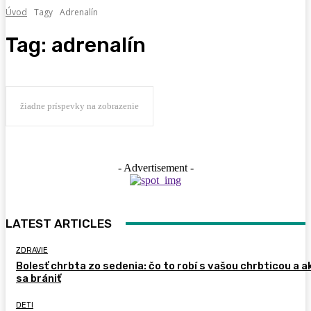
Úvod
Tagy
Adrenalín
Tag:
adrenalín
žiadne príspevky na zobrazenie
- Advertisement -
LATEST ARTICLES
ZDRAVIE
Bolesť chrbta zo sedenia: čo to robí s vašou chrbticou a a
sa brániť
DETI