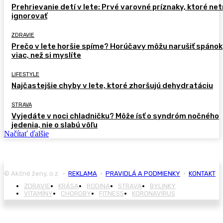
Prehrievanie detí v lete: Prvé varovné príznaky, ktoré ne
ignorovať
ZDRAVIE
Prečo v lete horšie spíme? Horúčavy môžu narušiť spánok
viac, než si myslíte
LIFESTYLE
Najčastejšie chyby v lete, ktoré zhoršujú dehydratáciu
STRAVA
Vyjedáte v noci chladničku? Môže ísť o syndróm nočného
jedenia, nie o slabú vôľu
Načítať ďalšie
© Akčné ženy, o.z. •
REKLAMA
•
PRAVIDLÁ A PODMIENKY
•
KONTAKT
ZDRAVIE
KRÁSA
RODINA
STRAVA
BYLINKY
VITAMÍNY
CHOROBY
FITNESS
KORONAVÍRUS