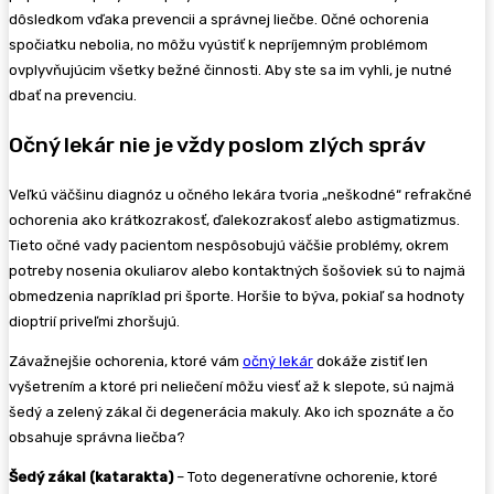
dôsledkom vďaka prevencii a správnej liečbe. Očné ochorenia
spočiatku nebolia, no môžu vyústiť k nepríjemným problémom
ovplyvňujúcim všetky bežné činnosti. Aby ste sa im vyhli, je nutné
dbať na prevenciu.
Očný lekár nie je vždy poslom zlých správ
Veľkú väčšinu diagnóz u očného lekára tvoria „neškodné“ refrakčné
ochorenia ako krátkozrakosť, ďalekozrakosť alebo astigmatizmus.
Tieto očné vady pacientom nespôsobujú väčšie problémy, okrem
potreby nosenia okuliarov alebo kontaktných šošoviek sú to najmä
obmedzenia napríklad pri športe. Horšie to býva, pokiaľ sa hodnoty
dioptrií priveľmi zhoršujú.
Závažnejšie ochorenia, ktoré vám
očný lekár
dokáže zistiť len
vyšetrením a ktoré pri neliečení môžu viesť až k slepote, sú najmä
šedý a zelený zákal či degenerácia makuly. Ako ich spoznáte a čo
obsahuje správna liečba?
Šedý zákal (katarakta)
– Toto degeneratívne ochorenie, ktoré