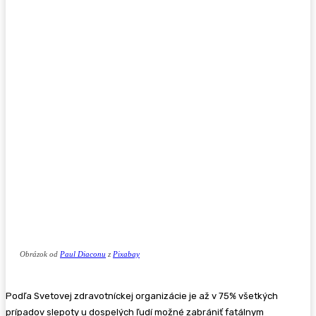
Obrázok od
Paul Diaconu
z
Pixabay
Podľa Svetovej zdravotníckej organizácie je až v 75% všetkých
prípadov slepoty u dospelých ľudí možné zabrániť fatálnym