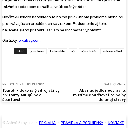
degeneráciu makuly či poškodenie zrakového nervu. Tiež je možné
takýmto spôsobom odhaliť aj vnútroočný nádor.
Návštevu lekára neodkladajte najmä pri akútnom probléme alebo pri
pretrvávajúcich problémoch so zrakom. Podcenenie aj toho
najjemnejšieho príznaku sa vám neskôr môže vypomstiť.
Obrázky:
pixabay.com
TAGS
glaukóm
katarakta
oči
očný lekár
zelený zákal
PREDCHÁDZAJÚCI ČLÁNOK
ĎALŠÍ ČLÁNOK
Tvaroh – dokonalý zdroj výživy
Aby nás jedlo neotrávilo,
a vitality. Milujú ho aj
musíme dodržiavať princípy
športovci.
delenej stravy
© Akčné ženy, o.z. •
REKLAMA
•
PRAVIDLÁ A PODMIENKY
•
KONTAKT