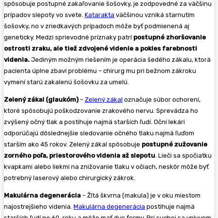
spôsobuje postupné zakaľovanie šošovky, je zodpovedné za väčšinu
prípadov slepoty vo svete.
Katarakta
väčšinou vzniká starnutím
šošovky, no v zriedkavých prípadoch môže byť podmienená aj
geneticky. Medzi sprievodné príznaky patrí
postupné zhoršovanie
ostrosti zraku, ale tiež zdvojené videnie a pokles farebnosti
videnia.
Jediným možným riešením je operácia šedého zákalu, ktorá
pacienta úplne zbaví problému – chirurg mu pri bežnom zákroku
vymení starú zakalenú šošovku za umelú.
Zelený zákal (glaukóm)
–
Zelený zákal
označuje súbor ochorení,
ktoré spôsobujú poškodzovanie zrakového nervu. Sprevádza ho
zvýšený očný tlak a postihuje najmä starších ľudí. Oční lekári
odporúčajú dôslednejšie sledovanie očného tlaku najmä ľuďom
starším ako 45 rokov. Zelený zákal spôsobuje
postupné zužovanie
zorného poľa, priestorového videnia až slepotu
. Lieči sa spočiatku
kvapkami alebo liekmi na znižovanie tlaku v očiach, neskôr môže byť
potrebný laserový alebo chirurgický zákrok.
Makulárna degenerácia
– Žltá škvrna (makula) je v oku miestom
najostrejšieho videnia.
Makulárna degenerácia
postihuje najmä
starších ľudí po 60. roku a môže mať dve formy. Pri suchej sa vplyvom