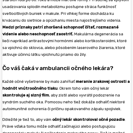
usadzovania splodín metabolizmu postupne stráca funkčnosť
svetlocitlivých buniek v makule. Pri vlhkej forme dochádza ku
krvácaniu do sietnice a opúchaniu miesta najostrejšieho videnia.
Medzi príznaky patrí zhoršená schopnosť čítať, rozmazané
videnie alebo neschopnosť zaostriť.
Makulárna degenerácia sa
lieči napríklad antirastovými hormónmi alebo kortikosteroidmi, ktoré
sa vpichnú do sklovca, alebo pôsobením laserového žiarenia, ktoré
aktivuje účinnú látku vpichnutú priamo do žily.
Čo váš čaká v ambulancii očného lekára?
Každé očné vyšetrenie by malo zahŕňať
meranie zrakovej ostrosti a
hodnôt vnútroočného tlaku
. Okrem toho vám očný lekár
skontroluje aj slzný film
, aby zistil alebo vyvrátil podozrenie na
syndróm suchého oka. Pomocou neho tiež dokáže odhaliť niektoré
autoimunitné ochorenia či príčinu opakovaného zápalu spojiviek.
Dôležité je tiež to, aby vám
očný lekár skontroloval očné pozadie
.
Práve vďaka tomu môže odhaliť začínajúci alebo postupujúcu