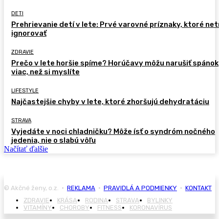
DETI
Prehrievanie detí v lete: Prvé varovné príznaky, ktoré ne
ignorovať
ZDRAVIE
Prečo v lete horšie spíme? Horúčavy môžu narušiť spánok
viac, než si myslíte
LIFESTYLE
Najčastejšie chyby v lete, ktoré zhoršujú dehydratáciu
STRAVA
Vyjedáte v noci chladničku? Môže ísť o syndróm nočného
jedenia, nie o slabú vôľu
Načítať ďalšie
© Akčné ženy, o.z. •
REKLAMA
•
PRAVIDLÁ A PODMIENKY
•
KONTAKT
ZDRAVIE
KRÁSA
RODINA
STRAVA
BYLINKY
VITAMÍNY
CHOROBY
FITNESS
KORONAVÍRUS