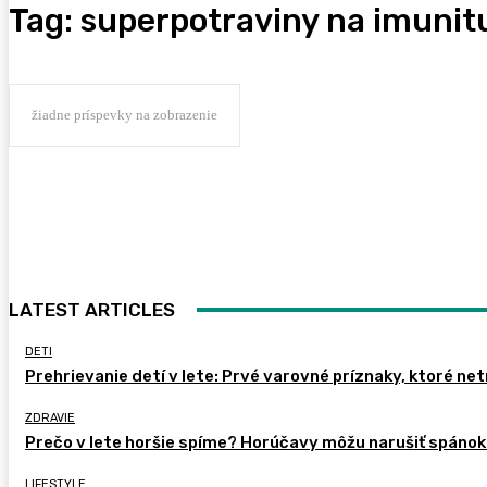
Tag:
superpotraviny na imunit
žiadne príspevky na zobrazenie
LATEST ARTICLES
DETI
Prehrievanie detí v lete: Prvé varovné príznaky, ktoré ne
ZDRAVIE
Prečo v lete horšie spíme? Horúčavy môžu narušiť spánok 
LIFESTYLE