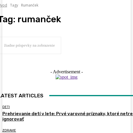
Úvod
Tagy
Rumanček
Tag:
rumanček
žiadne príspevky na zobrazenie
- Advertisement -
LATEST ARTICLES
DETI
Prehrievanie detí v lete: Prvé varovné príznaky, ktoré netr
ignorovať
ZDRAVIE