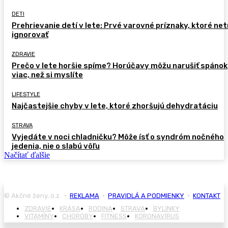
DETI
Prehrievanie detí v lete: Prvé varovné príznaky, ktoré ne
ignorovať
ZDRAVIE
Prečo v lete horšie spíme? Horúčavy môžu narušiť spánok
viac, než si myslíte
LIFESTYLE
Najčastejšie chyby v lete, ktoré zhoršujú dehydratáciu
STRAVA
Vyjedáte v noci chladničku? Môže ísť o syndróm nočného
jedenia, nie o slabú vôľu
Načítať ďalšie
© Akčné ženy, o.z. •
REKLAMA
•
PRAVIDLÁ A PODMIENKY
•
KONTAKT
ZDRAVIE
KRÁSA
RODINA
STRAVA
BYLINKY
VITAMÍNY
CHOROBY
FITNESS
KORONAVÍRUS