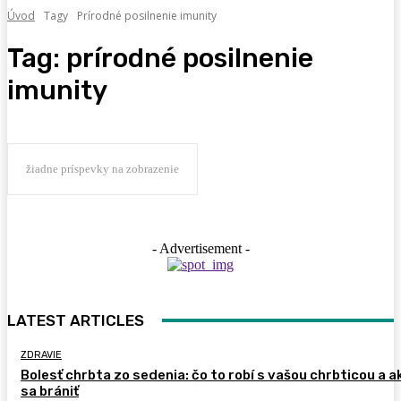
Úvod
Tagy
Prírodné posilnenie imunity
Tag:
prírodné posilnenie
imunity
žiadne príspevky na zobrazenie
- Advertisement -
LATEST ARTICLES
ZDRAVIE
Bolesť chrbta zo sedenia: čo to robí s vašou chrbticou a a
sa brániť