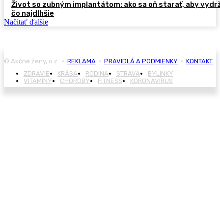
Život so zubným implantátom: ako sa oň starať, aby vydr
čo najdlhšie
Načítať ďalšie
© Akčné ženy, o.z. •
REKLAMA
•
PRAVIDLÁ A PODMIENKY
•
KONTAKT
ZDRAVIE
KRÁSA
RODINA
STRAVA
BYLINKY
VITAMÍNY
CHOROBY
FITNESS
KORONAVÍRUS