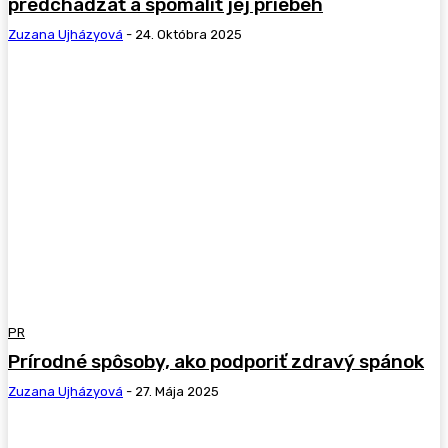
predchádzať a spomaliť jej priebeh
Zuzana Ujházyová
-
24. Októbra 2025
PR
Prírodné spôsoby, ako podporiť zdravý spánok
Zuzana Ujházyová
-
27. Mája 2025