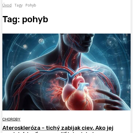
Úvod
Tagy
Pohyb
Tag:
pohyb
CHOROBY
Ateroskleróza – tichý zabijak ciev. Ako jej