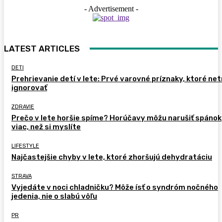
- Advertisement -
LATEST ARTICLES
DETI
Prehrievanie detí v lete: Prvé varovné príznaky, ktoré ne
ignorovať
ZDRAVIE
Prečo v lete horšie spíme? Horúčavy môžu narušiť spánok
viac, než si myslíte
LIFESTYLE
Najčastejšie chyby v lete, ktoré zhoršujú dehydratáciu
STRAVA
Vyjedáte v noci chladničku? Môže ísť o syndróm nočného
jedenia, nie o slabú vôľu
PR