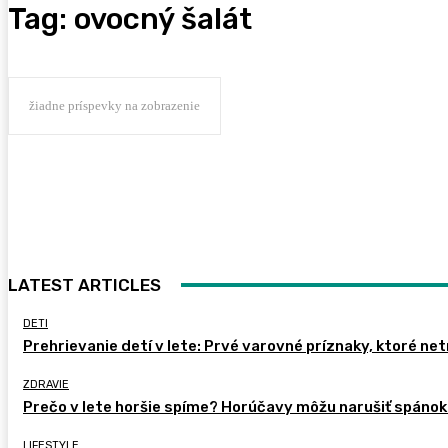
Tag:
ovocný šalát
žiadne príspevky na zobrazenie
LATEST ARTICLES
DETI
Prehrievanie detí v lete: Prvé varovné príznaky, ktoré ne
ZDRAVIE
Prečo v lete horšie spíme? Horúčavy môžu narušiť spánok 
LIFESTYLE