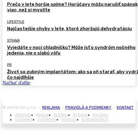
Prečo v lete horšie spíme? Horúčavy môžu narušiť spánok
viac, než si myslíte
LIFESTYLE
Najčastejšie chyby v lete, ktoré zhoršujú dehydratáciu
STRAVA
Vyjedáte v noci chladničku? Môže ísť o syndróm nočného
jedenia, nie o slabú vôľu
PR
Život so zubným implantátom: ako sa oň starať, aby vydr
čo najdlhšie
Načítať ďalšie
© Akčné ženy, o.z. •
REKLAMA
•
PRAVIDLÁ A PODMIENKY
•
KONTAKT
ZDRAVIE
KRÁSA
RODINA
STRAVA
BYLINKY
VITAMÍNY
CHOROBY
FITNESS
KORONAVÍRUS