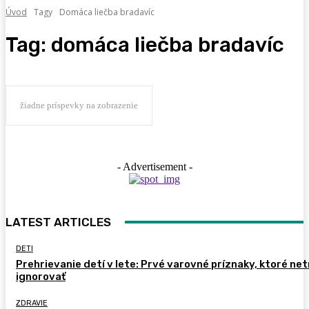
Úvod
Tagy
Domáca liečba bradavíc
Tag:
domáca liečba bradavíc
žiadne príspevky na zobrazenie
- Advertisement -
LATEST ARTICLES
DETI
Prehrievanie detí v lete: Prvé varovné príznaky, ktoré ne
ignorovať
ZDRAVIE