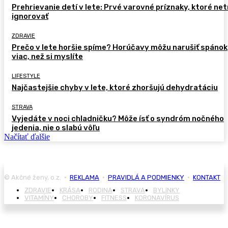
Prehrievanie detí v lete: Prvé varovné príznaky, ktoré ne
ignorovať
ZDRAVIE
Prečo v lete horšie spíme? Horúčavy môžu narušiť spánok
viac, než si myslíte
LIFESTYLE
Najčastejšie chyby v lete, ktoré zhoršujú dehydratáciu
STRAVA
Vyjedáte v noci chladničku? Môže ísť o syndróm nočného
jedenia, nie o slabú vôľu
Načítať ďalšie
© Akčné ženy, o.z. •
REKLAMA
•
PRAVIDLÁ A PODMIENKY
•
KONTAKT
ZDRAVIE
KRÁSA
RODINA
STRAVA
BYLINKY
VITAMÍNY
CHOROBY
FITNESS
KORONAVÍRUS