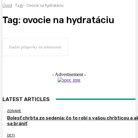
Úvod
Tagy
Ovocie na hydratáciu
Tag:
ovocie na hydratáciu
žiadne príspevky na zobrazenie
- Advertisement -
LATEST ARTICLES
ZDRAVIE
Bolesť chrbta zo sedenia: čo to robí s vašou chrbticou a a
sa brániť
DETI